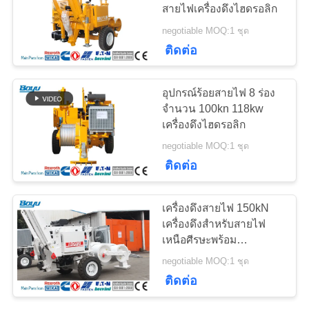
สายไฟเครื่องดึงไฮดรอลิก
ใบ
negotiable MOQ:1 ชุด
เสนอ
63
ติดต่อ
ราคา
สายพานลำเลียง
อุปกรณ์ร้อยสายไฟ 8 ร่อง
จำนวน 100kn 118kw
เครื่องดึงไฮดรอลิก
แผนผัง
negotiable MOQ:1 ชุด
เว็บไซต์
ติดต่อ
47
PRIVACY
เครื่องดึงสายไฟ 150kN
เครื่องดึงสำหรับสายไฟ
POLICY
บล็อกสตริง
เหนือศีรษะพร้อม
เครื่องยนต์ Cummins
negotiable MOQ:1 ชุด
ติดต่อ