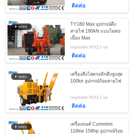
ติดต่อ
โรงงาน
TY180 Max อุปกรณ์ดึง
132
ควบคุม
สายไฟ 190kN แบบไม่ต่อ
เนื่อง Max
อุปกรณ์ตึงสายพาน
คุณภาพ
negotiable MOQ:1 ชุด
ติดต่อ
ติดต่อ
เครื่องดึงไฮดรอลิกดึงสูงสุด
เรา
100kn อุปกรณ์ร้อยสายไฟ
28
ลวดสลิงป้องกันการ
negotiable MOQ:1 ชุด
ข่าว
ติดต่อ
บิด
เครื่องยนต์ Cummins
ขอ
118kw 158hp อุปกรณ์ร้อย