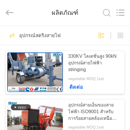
Yixing
Boyu
Electric
ผลิตภัณฑ์
Power
Machinery
Co.,LTD.
All
Rights
111
บ้าน
Reserved.
อุปกรณ์สตริงสายไฟ
อุปกรณ์ลำเลียง
สินค้า
สายส่ง
330KV โลเตชั่นสูง 90kN
อุปกรณ์สายไฟฟ้า
stringing
เกี่ยว
negotiable MOQ:1set
ติดต่อ
กับ
79
อุปกรณ์การสตริงสาย
เรา
อุปกรณ์สายเอ็นของสาย
ไฟฟ้า ISO9001 สำหรับ
เหนือศีรษะ
การร้อยสายคล้องเหนือ
ทัวร์
ศีรษะหมายเลข 10
negotiable MOQ:1set