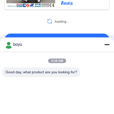
ติดต่อ
24
loading...
อุปกรณ์สายรัด
ติดต่อเรา!
boyu
หมวดหมู่ยอดนิยม
ทั้งหมด
4:16 AM
66
Good day, what product are you looking for?
อุปกรณ์การสตริงสาย
สายพานแรงดึง
อุปกรณ์ลำเลียงสายส่ง
เหนือศีรษะ
อุปกรณ์ตึงสายพาน
ลวดสลิงป้องกันการบิด
สายพานลำเลียง
บล็อกสตริง