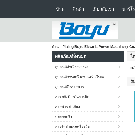
บ้าน
สินค้า
เกี่ยวกับเรา
ทัวร์โ
บ้าน
Yixing Boyu Electric Power Machinery Co
โ
ผลิตภัณฑ์ทั้งหมด
อุปกรณ์ลำเลียงสายส่ง
ผล
อุปกรณ์การสตริงสายเหนือศีรษะ
รั
อุปกรณ์ตึงสายพาน
ลวดสลิงป้องกันการบิด
สายพานลำเลียง
บล็อกสตริง
สายรัดสายส่งเครื่องมือ