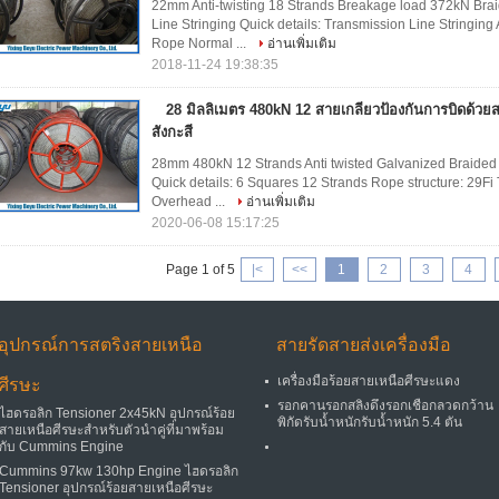
22mm Anti-twisting 18 Strands Breakage load 372kN Bra
Line Stringing Quick details: Transmission Line Stringing 
Rope Normal ...
อ่านเพิ่มเติม
2018-11-24 19:38:35
28 มิลลิเมตร 480kN 12 สายเกลียวป้องกันการบิดด้
สังกะสี
28mm 480kN 12 Strands Anti twisted Galvanized Braided
Quick details: 6 Squares 12 Strands Rope structure: 29Fi
Overhead ...
อ่านเพิ่มเติม
2020-06-08 15:17:25
Page 1 of 5
|<
<<
1
2
3
4
อุปกรณ์การสตริงสายเหนือ
สายรัดสายส่งเครื่องมือ
เครื่องมือร้อยสายเหนือศีรษะแดง
ศีรษะ
รอกคานรอกสลิงดึงรอกเชือกลวดกว้าน
ไฮดรอลิก Tensioner 2x45kN อุปกรณ์ร้อย
พิกัดรับน้ำหนักรับน้ำหนัก 5.4 ตัน
สายเหนือศีรษะสำหรับตัวนำคู่ที่มาพร้อม
กับ Cummins Engine
Cummins 97kw 130hp Engine ไฮดรอลิก
Tensioner อุปกรณ์ร้อยสายเหนือศีรษะ