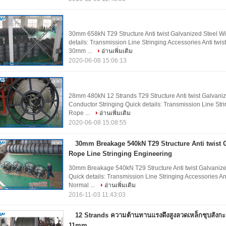
30mm 658kN T29 Structure Anti twist Galvanized Steel Wi
details: Transmission Line Stringing Accessories Anti tw
30mm ...
อ่านเพิ่มเติม
2020-06-08 15:06:13
28mm 480kN 12 Strands T29 Structure Anti twist Galvani
Conductor Stringing Quick details: Transmission Line Stri
Rope ...
อ่านเพิ่มเติม
2020-06-08 15:08:55
30mm Breakage 540kN T29 Structure Anti twist G
Rope Line Stringing Engineering
30mm Breakage 540kN T29 Structure Anti twist Galvanized
Quick details: Transmission Line Stringing Accessories A
Normal ...
อ่านเพิ่มเติม
2016-11-03 11:43:03
12 Strands ความต้านทานแรงดึงสูงลวดเหล็กชุบสังกะ
11mm