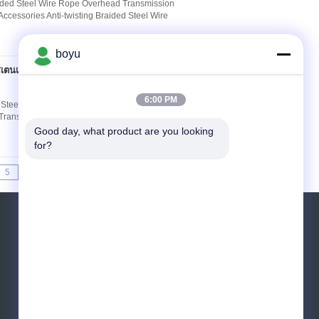
ided Steel Wire Rope Overhead Transmission
Accessories Anti-twisting Braided Steel Wire
boyu
วยสเตนเลสแบบขดลวดชุบ
ติดต่อ
6:00 PM
 Steel Wire Rope Overhead Conductor Stringing
 Transmission Line Stringing Accessories
Good day, what product are you looking 
for?
5
>>
>|
ขอใบเสนอราคา
ส่ง
sgs