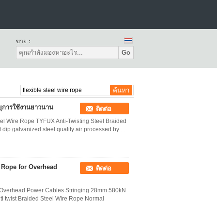
ขาย：
Go
อายุการใช้งานยาวนาน
ติดต่อ
eel Wire Rope TYFUX Anti-Twisting Steel Braided
dip galvanized steel quality air processed by ...
l Rope for Overhead
ติดต่อ
for Overhead Power Cables Stringing 28mm 580kN
nti twist Braided Steel Wire Rope Normal